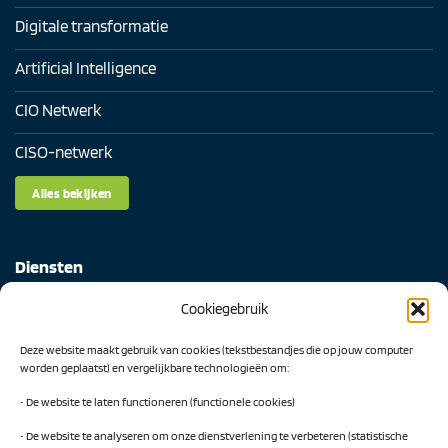
Digitale transformatie
Artificial Intelligence
CIO Netwerk
CISO-netwerk
Alles bekijken
Diensten
Cookiegebruik
Digital Readiness Scan
Deze website maakt gebruik van cookies (tekstbestandjes die op jouw computer
AI Readiness Scan
worden geplaatst) en vergelijkbare technologieën om:
Traineeship SN Data & AI
• De website te laten functioneren (functionele cookies)
• De website te analyseren om onze dienstverlening te verbeteren (statistische