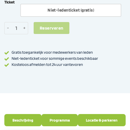
Ticket
Niet-ledenticket (gratis)
Nazomerborrel Samenwerking Noord aantal
Reserveren
Gratis toegankelijk voor medewerkers van leden
Niet-ledenticket voor sommige events beschikbaar
Kosteloos afmelden tot 24 uur vantevoren
Beschrijving
Programma
Locatie & parkeren