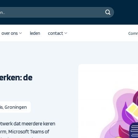
over ons
leden
contact
Comm
erken: de
is, Groningen
etwerk dat meerdere keren
orm, Microsoft Teams of