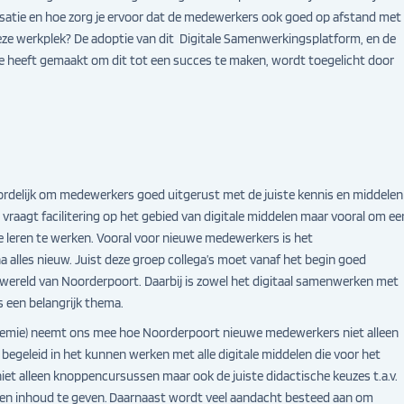
nisatie en hoe zorg je ervoor dat de medewerkers ook goed op afstand met
e werkplek? De adoptie van dit Digitale Samenwerkingsplatform, en de
tie heeft gemaakt om dit tot een succes te maken, wordt toegelicht door
rdelijk om medewerkers goed uitgerust met de juiste kennis en middelen
vraagt facilitering op het gebied van digitale middelen maar vooral om ee
e leren te werken. Vooral voor nieuwe medewerkers is het
na alles nieuw. Juist deze groep collega’s moet vanaf het begin goed
wereld van Noorderpoort. Daarbij is zowel het digitaal samenwerken met
s een belangrijk thema.
emie) neemt ons mee hoe Noorderpoort nieuwe medewerkers niet alleen
egeleid in het kunnen werken met alle digitale middelen die voor het
niet alleen knoppencursussen maar ook de juiste didactische keuzes t.a.v.
 en inhoud te geven. Daarnaast wordt veel aandacht besteed aan om