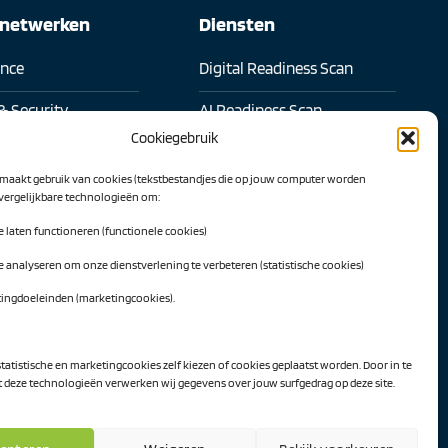
snetwerken
Diensten
ence
Digital Readiness Scan
& Security
AI Readiness Scan
Cookiegebruik
l samenwerken
Traineeship SN Data & AI
maakt gebruik van cookies (tekstbestandjes die op jouw computer worden
 transformatie
 vergelijkbare technologieën om:
Projecten
te laten functioneren (functionele cookies)
l Intelligence
AI Hub Noord Nederland
te analyseren om onze dienstverlening te verbeteren (statistische cookies)
werk
CLIC-IT
tingdoeleinden (marketingcookies).
twerk
Niemeyer Campus
ekijken
statistische en marketingcookies zelf kiezen of cookies geplaatst worden. Door in te
deze technologieën verwerken wij gegevens over jouw surfgedrag op deze site.