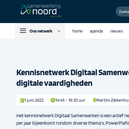
Ga
Zoeken
naar
naar:
inhoud
Ons netwerk
home
agenda
nieuws
Kennisnetwerk Digitaal Samenw
digitale vaardigheden
1 juni 2022
14:45 - 16:30 uur
Martini Ziekenhu
Het kennisnetwerk Digitaal Samenwerken is een actief n
per jaar bijeenkomt rondom diverse thema’s; PowerPlaf