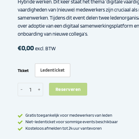
Hybride werken. Dit keer staat het thema ‘digitale vaardi
vaardigheden van (nieuwe) medewerkers zijn cruciaal als 
samenwerken. Tijdens dit event delen twee ledenorganisa
over adoptie van een digitaal samenwerkingsplatform e
onboarding van nieuwe collega’s.
€
0,00
excl. BTW
Ledenticket
Ticket
Kennisnetwerk Digitaal Samenwerken: de digitale vaardigheden
Reserveren
Gratis toegankelijk voor medewerkers van leden
Niet-ledenticket voor sommige events beschikbaar
Kosteloos afmelden tot 24 uur vantevoren