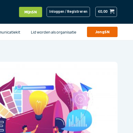
Inloggen / Registreren
€
0,00
MijnSN
unicatiekit
Lid worden als organisatie
JongSN