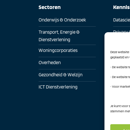
Sectoren
Kenni
Onderwijs & Onderzoek
Datasci
Transport, Energie &
Privacy 
Dienstverlening
Digitaa
Woningcorporaties
Deze website 
Digitale
geplaatst) en
Overheden
• De website 
Artificia
Gezondheid & Welzijn
• De website 
CIO Net
ICT Dienstverlening
• Voor marke
CISO-ne
Alles b
Je kunt voor 
stemmen met 