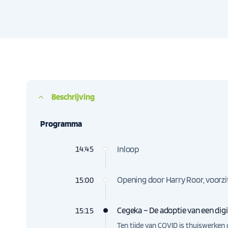
Beschrijving
Programma
Inloop
14:45
Opening door Harry Roor, voorz
15:00
Cegeka – De adoptie van een di
15:15
Ten tijde van COVID is thuiswerken 